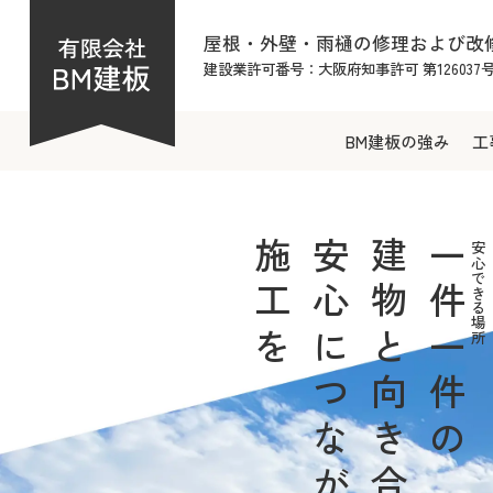
屋根・外壁・雨樋の修理および改
建設業許可番号：大阪府知事許可 第126037
BM建板の強み
工
BM建板の強み
工事について
施工実績
屋根の基礎知識
会社案内
- 屋根の形・種類
- 代表挨拶
- 屋根材の種類
- 会社概要・沿革
施工を
安心につながる
建物と向き合い
一件一件の
安心できる場所
- アクセスマップ
BM建板
有限会社
〒585-0004 大阪府南河内郡河南町山城532
TEL.
0800-919-2314
FAX.0721-93-8292