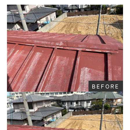
プライバシーポリシー
BM建板
有限会社
〒585-0004 大阪府南河内郡河南町山城532
TEL.
0800-919-2314
FAX.0721-93-8292
BEFORE