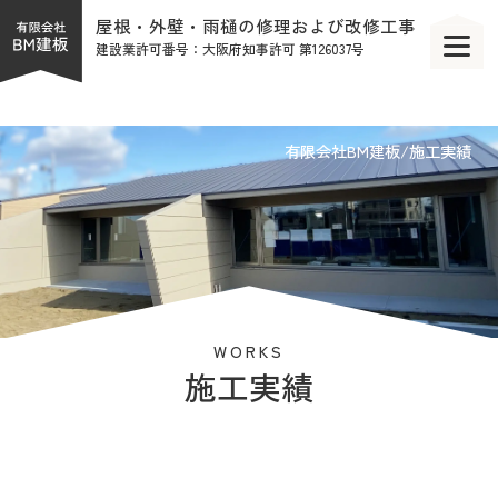
屋根・外壁・雨樋の修理および改修工事
建設業許可番号：大阪府知事許可 第126037号
有限会社BM建板
施工実績
BM建板の強み
工事について
施工実績
屋根の基礎知識
会社案内
採用情報
WORKS
施工実績
ブログ
お知らせ
お問い合わせ
採用エントリー